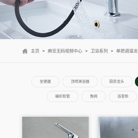
主页
麻豆无码视频中心
卫浴系列
单把调温龙
>
>
>
坐便器
顶喷淋浴器
厨房龙头
编织软管
角阀
浴室柜