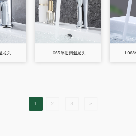
调温龙头
L065单把调温龙头
L06
1
2
3
>