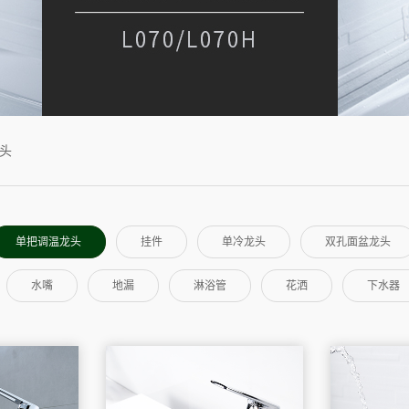
头
单把调温龙头
挂件
单冷龙头
双孔面盆龙头
水嘴
地漏
淋浴管
花洒
下水器